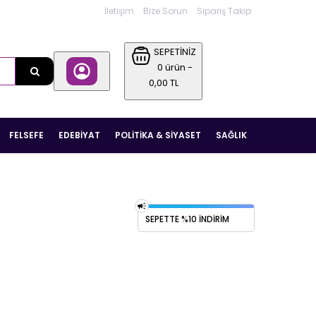
İletişim
Bize Sorun
Sipariş Takip
SEPETİNİZ
0 ürün -
0,00 TL
FELSEFE
EDEBIYAT
POLITIKA & SIYASET
SAĞLIK
SEPETTE %10 İNDIRIM