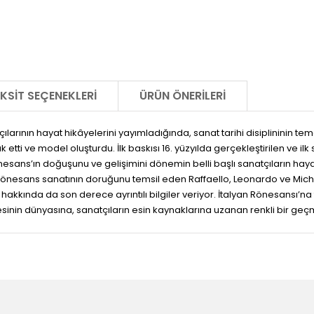
KSIT SEÇENEKLERI
ÜRÜN ÖNERILERI
ılarının hayat hikâyelerini yayımladığında, sanat tarihi disiplininin teme
tti ve model oluşturdu. İlk baskısı 16. yüzyılda gerçekleştirilen ve ilk s
esans’ın doğuşunu ve gelişimini dönemin belli başlı sanatçıların hayat
ve Rönesans sanatının doruğunu temsil eden Raffaello, Leonardo ve Mic
arı hakkında da son derece ayrıntılı bilgiler veriyor. İtalyan Rönesansı’
lesinin dünyasına, sanatçıların esin kaynaklarına uzanan renkli bir ge