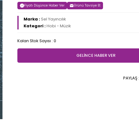
Fiyatı Düşünce Haber Ver
Ürünü Tavsiye Et
Marka :
Sel Yayıncılık
Kategori :
Hobi - Müzik
Kalan Stok Sayısı : 0
GELİNCE HABER VER
PAYLAŞ 