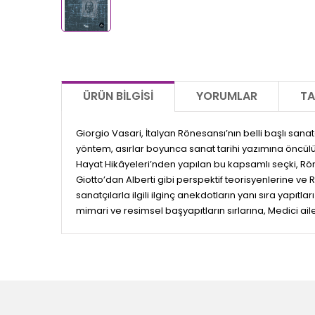
ÜRÜN BILGISI
YORUMLAR
TA
Giorgio Vasari, İtalyan Rönesansı’nın belli başlı sanatç
yöntem, asırlar boyunca sanat tarihi yazımına öncülük e
Hayat Hikâyeleri’nden yapılan bu kapsamlı seçki, Rön
Giotto’dan Alberti gibi perspektif teorisyenlerine 
sanatçılarla ilgili ilginç anekdotların yanı sıra yapıtl
mimari ve resimsel başyapıtların sırlarına, Medici ai