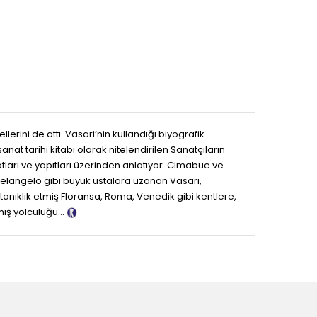
llerini de attı. Vasari’nin kullandığı biyografik
anat tarihi kitabı olarak nitelendirilen Sanatçıların
ları ve yapıtları üzerinden anlatıyor. Cimabue ve
helangelo gibi büyük ustalara uzanan Vasari,
na tanıklık etmiş Floransa, Roma, Venedik gibi kentlere,
çmiş yolculuğu…
Tanıtım Metni