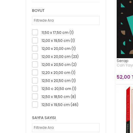
Can Yayınları (40)
BOYUT
Cem Yayınevi (3)
Cumhuriyet Kitapları (1)
Destek Yayınları (1)
11,50 x 17,50 cm (1)
Domingo Yayınevi (1)
12,00 x 19,50 cm (1)
Doğan Kitap (4)
12,00 x 20,00 cm (1)
Epsilon Yayınları (1)
12,00 x 20,00 cm (23)
Everest Yayınları (9)
Serap
12,00 x 20,50 cm (2)
Can Yayı
Fark Yayınları (9)
12,20 x 20,00 cm (1)
52,00 
İletişim Yayınları (4)
12,50 x 20,50 cm (1)
İndigo Kitap (2)
12,50 c 20,50 cm (1)
İnkılap Kitabevi (2)
12,50 x 18,50 cm (8)
İthaki Yayınları (18)
12,50 x 19,50 cm (46)
İş Bankası Kültür Yayınları
12,50 x 20,00 cm (9)
(179)
SAYFA SAYISI
12,50 x 20,50 cm (5)
Kapı Yayınları (6)
12,50 x 20,50 cm (127)
Karakum Yayınevi (1)