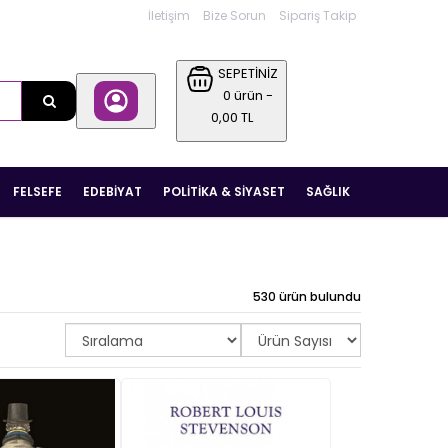
İletişim
Bize Sorun
Sipariş Takip
SEPETİNİZ
0 ürün -
0,00 TL
FELSEFE
EDEBIYAT
POLITIKA & SIYASET
SAĞLIK
530 ürün bulundu