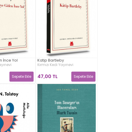
 İnce Yol
Katip Bartleby
ayınevi
Kırmızı Kedi Yayınevi
47,00 TL
Sepete Ekle
Sepete Ekle