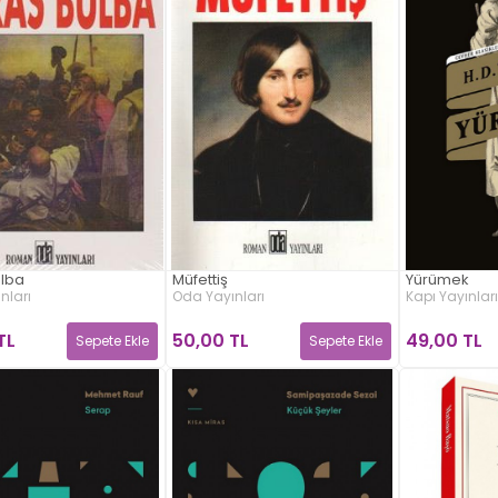
ulba
Müfettiş
Yürümek
nları
Oda Yayınları
Kapı Yayınları
TL
50,00 TL
49,00 TL
Sepete Ekle
Sepete Ekle