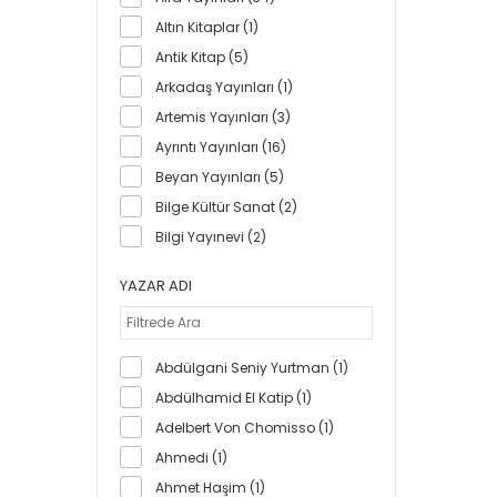
21,00 x 24,00 cm (1)
158 (1)
Altın Kitaplar (1)
24,00 x 24,00 cm (1)
160 (10)
Antik Kitap (5)
25,00 x 25,00 cm (2)
164 (3)
Arkadaş Yayınları (1)
26,00 x 26,00 cm (1)
165 (1)
Artemis Yayınları (3)
Normal Boy (7)
166 (1)
Ayrıntı Yayınları (16)
168 (6)
Beyan Yayınları (5)
171 (1)
Bilge Kültür Sanat (2)
172 (2)
Bilgi Yayınevi (2)
175 (1)
Bilgi Yayınevi Çocuk (3)
YAZAR ADI
176 (13)
Can Yayınları (40)
180 (4)
Cem Yayınevi (3)
184 (7)
Cumhuriyet Kitapları (1)
Abdülgani Seniy Yurtman (1)
189 (1)
Çınar Yayınları (4)
Abdülhamid El Katip (1)
190 (1)
Destek Yayınları (1)
Adelbert Von Chomisso (1)
191 (1)
Doğan Kitap (4)
Ahmedi (1)
192 (10)
Domingo Yayınevi (1)
Ahmet Haşim (1)