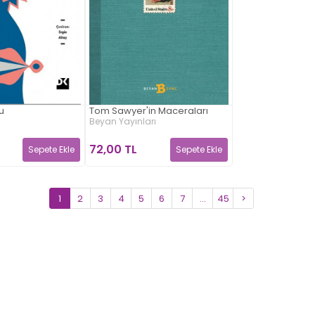
u
Tom Sawyer'in Maceraları
Beyan Yayınları
72,00 TL
Sepete Ekle
Sepete Ekle
1
2
3
4
5
6
7
...
45
>