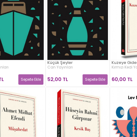
Küçük Şeyler
Kuzeye Giden
nları
Can Yayınları
Kırmızı Kedi Y
TL
52,00 TL
60,00 TL
Sepete Ekle
Sepete Ekle