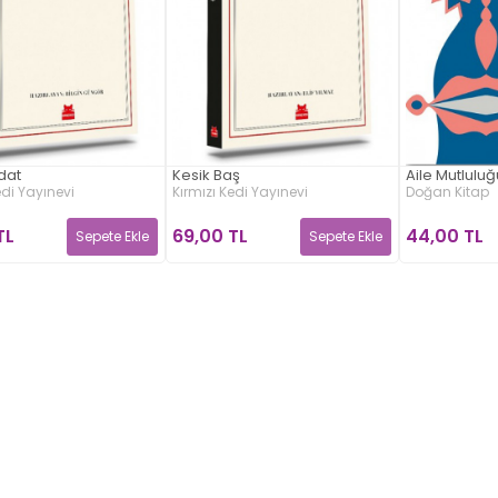
dat
Kesik Baş
Aile Mutluluğ
edi Yayınevi
Kırmızı Kedi Yayınevi
Doğan Kitap
TL
69,00 TL
44,00 TL
Sepete Ekle
Sepete Ekle