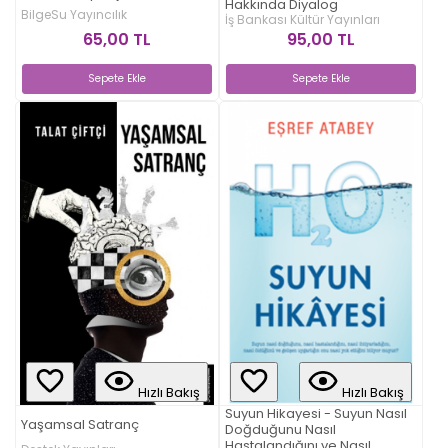
Hakkında Diyalog
BilgeSu Yayıncılık
İş Bankası Kültür Yayınları
65,00 TL
95,00 TL
Sepete Ekle
Sepete Ekle
Hızlı Bakış
Hızlı Bakış
Suyun Hikayesi - Suyun Nasıl
Yaşamsal Satranç
Doğduğunu Nasıl
Hastalandığını ve Nasıl