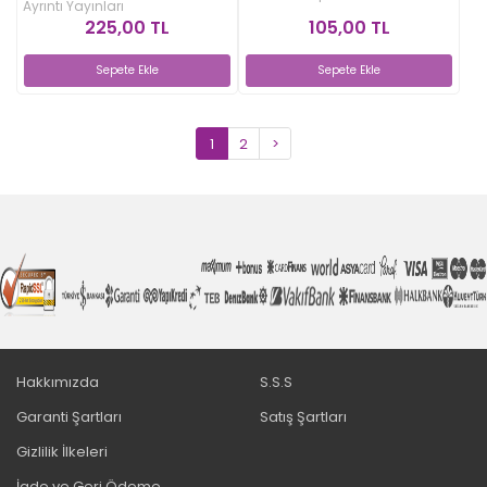
Ayrıntı Yayınları
105,00 TL
225,00 TL
Sepete Ekle
Sepete Ekle
1
2
>
Hakkımızda
S.S.S
Garanti Şartları
Satış Şartları
Gizlilik İlkeleri
İade ve Geri Ödeme