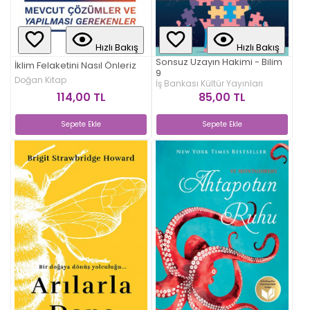
Hızlı Bakış
Hızlı Bakış
Sonsuz Uzayın Hakimi - Bilim
İklim Felaketini Nasıl Önleriz
9
Doğan Kitap
İş Bankası Kültür Yayınları
114,00 TL
85,00 TL
Sepete Ekle
Sepete Ekle