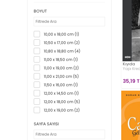
Ataç Yayınları (1)
BOYUT
Ayrıntı Yayınları (10)
Babıali Kültür Yayınları (2)
Bencekitap (1)
10,00 x 18,00 cm (1)
Berikan Yayınları (3)
10,50 x 17,00 cm (2)
Beyan Yayınları (13)
10,80 x 18,80 cm (4)
Beyaz Balina Yayınları (1)
11,00 x 18,50 cm (1)
BigBang Yayınları (1)
Kıyıda
11,00 x 19,00 cm (2)
Yapı Kred
Bilge Kültür Sanat (42)
11,00 x 21,00 cm (5)
Bilgi Yayınevi (80)
35,19 T
11,50 x 16,00 cm (1)
Bilgi Yayınevi Çocuk (2)
12,00 x 14,50 cm (1)
Boyalıkuş Yayınları (1)
12,00 x 18,00 cm (5)
Can Yayınları (113)
12,00 x 19,00 cm (2)
Can Çocuk Yayınları (1)
12,00 x 19,50 cm (1)
Carpe Diem Kitapları (2)
SAYFA SAYISI
12,00 x 19,50 cm (33)
Cem Yayınevi (3)
12,50 x 18,50 cm (1)
Chiviyazıları Yayınevi (4)