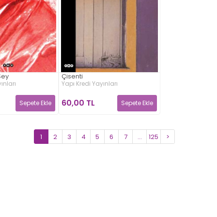
Şey
Çisenti
ınları
Yapı Kredi Yayınları
60,00 TL
Sepete Ekle
Sepete Ekle
1
2
3
4
5
6
7
...
125
>