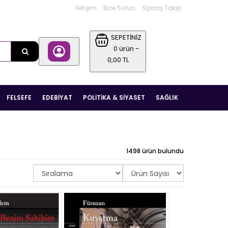
İletişim
Bize Sorun
Sipariş Takip
SEPETİNİZ
0 ürün -
0,00 TL
FELSEFE
EDEBIYAT
POLITIKA & SIYASET
SAĞLIK
1498 ürün bulundu