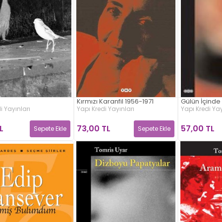
Kırmızı Karanfil 1956-1971
Gülün İçinde 
i Yayınları
Yapı Kredi Yayınları
Yapı Kredi Yay
L
73,00 TL
57,00 TL
Sepete Ekle
Sepete Ekle