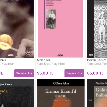
Bakır
Masallar
Korku Benim
i Yayınları
Yapı Kredi Yayınları
Yapı Kredi Yay
TL
95,00 TL
65,00 TL
Sepete Ekle
Sepete Ekle