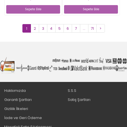
Sepete Ekle
Sepete Ekle
1
2
3
4
5
6
7
...
71
>
Hakkımızda
S.S.S
Garanti Şartları
Satış Şartları
Gizlilik İlkeleri
İade ve Geri Ödeme
Mesafeli Satış Sözleşmesi