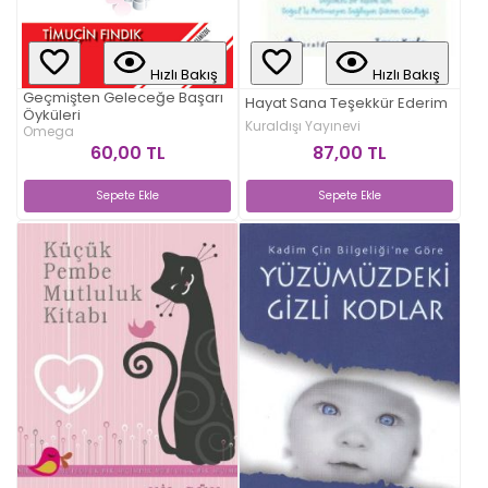
Hızlı Bakış
Hızlı Bakış
Geçmişten Geleceğe Başarı
Hayat Sana Teşekkür Ederim
Öyküleri
Kuraldışı Yayınevi
Omega
87,00 TL
60,00 TL
Sepete Ekle
Sepete Ekle