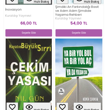
Hızlı Bakış
Hızlı Bakış
Şimdiki An Farkındalığı Basit
İnovasyon
ve Adım Adım Şimdide
Yaşama Rehberi
Kuraldışı Yayınevi
Kuraldışı Yayınevi
66,00 TL
54,00 TL
Sepete Ekle
Sepete Ekle
Hızlı Bakış
Hızlı Bakış