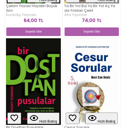
Çekim Yasası Hayatın Büyük
Ya Bir Yol Bul Ya Bir Yol Aç Ya
Sırrı
da Yoldan Çekil
Kuraldışı Yayınevi
Alfa Yayınları
64,00 TL
74,00 TL
Sepete Ekle
Sepete Ekle
Hızlı Bakış
Hızlı Bakış
Bir Dosttan Pusulalar
Cesur Sorular