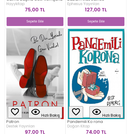
Hayykitap
Ephesus Yayınları
75,00 TL
127,00 TL
Sepete Ekle
Sepete Ekle
Hızlı Bakış
Hızlı Bakış
Patron
Pandemili Ko rona
Destek Yayınları
Doğan Kitap
97,00 TL
74,00 TL