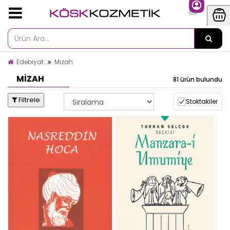
Edebiyat
Mizah
MIZAH
81 ürün bulundu
Filtrele
Stoktakiler