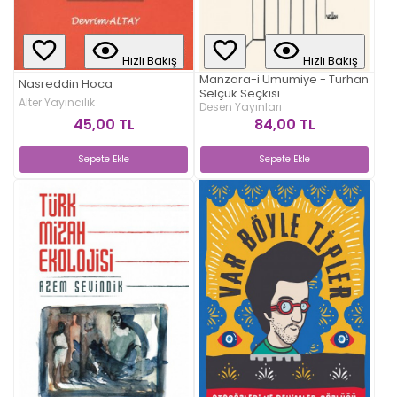
Hızlı Bakış
Hızlı Bakış
Manzara-i Umumiye - Turhan
Nasreddin Hoca
Selçuk Seçkisi
Alter Yayıncılık
Desen Yayınları
45,00 TL
84,00 TL
Sepete Ekle
Sepete Ekle