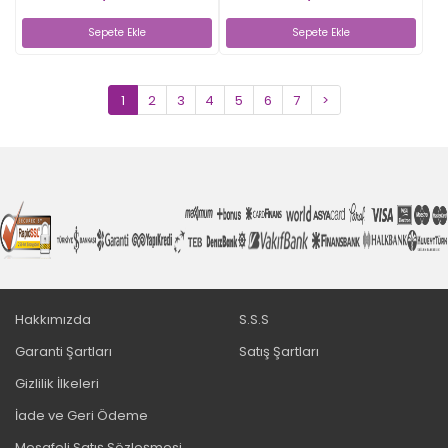
Sepete Ekle
Sepete Ekle
1
2
3
4
5
6
7
>
Hakkımızda
S.S.S
Garanti Şartları
Satış Şartları
Gizlilik İlkeleri
İade ve Geri Ödeme
Mesafeli Satış Sözleşmesi