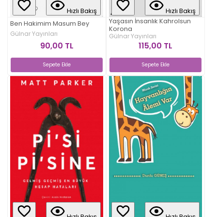
Hızlı Bakış
Hızlı Bakış
Yaşasın İnsanlık Kahrolsun
Ben Hakimim Masum Bey
Korona
Gülnar Yayınları
Gülnar Yayınları
90,00 TL
115,00 TL
Sepete Ekle
Sepete Ekle
Hızlı Bakış
Hızlı Bakış