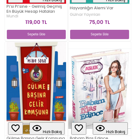
Pi’si Pi’sine - Gelmiş Geçmiş
Hayvanlığın Alemi Var
En Büyük Hesap Hataları
Gülnar Yayınları
Mundi
75,00 TL
119,00 TL
Sepete Ekle
Sepete Ekle
Hızlı Bakış
Hızlı Bakış
Gülme Başına Gelir Komşuna
Babam İflas Edince