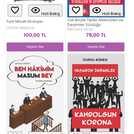
Hızlı Bakış
Hızlı Bakış
Var Böyle Tipler Atasözleri ve
Türk Mizah Ekolojisi
Deyimler Sözlüğü
Ötüken Neşriyat
Nemesis Kitap
100,00 TL
79,00 TL
Sepete Ekle
Sepete Ekle