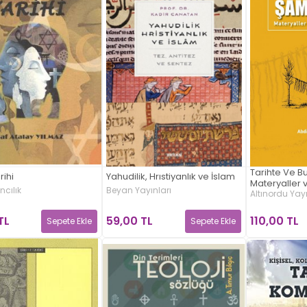
Tarihte Ve 
rihi
Yahudilik, Hrıstiyanlık ve İslam
Materyaller 
ncılık
Beyan Yayınları
Altınordu Yayı
TL
59,00 TL
110,00 TL
Sepete Ekle
Sepete Ekle