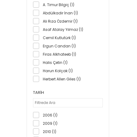
Kripto Basım Yayın (1)
A. Timur Bilgiç (1)
Liman Kitaplar (1)
Abdülkadir İnan (1)
Otto Yayınları (2)
Ali Rıza Özdemir (1)
Sınır Ötesi Yayınları (2)
Asaf Atalay Yılmaz (1)
Timaş Yayınları (1)
Cemil Kutlutürk (1)
Ergun Candan (1)
Firas Alkhateeb (1)
Halis Çetin (1)
Harun Kolçak (1)
Herbert Allen Giles (1)
Jean-Paul Roux (1)
TARIH
Jeremy Stangroom (1)
K. Özlem Alp (1)
Kadir Canatan (1)
2006 (1)
Korhan Kaya (1)
2009 (1)
M. Hayri Kırbaşoğlu (1)
2010 (1)
Mahmut Çetin (1)