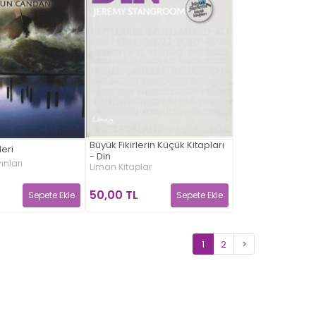
Büyük Fikirlerin Küçük Kitapları
eri
- Din
ınları
Liman Kitaplar
50,00 TL
Sepete Ekle
Sepete Ekle
1
2
>