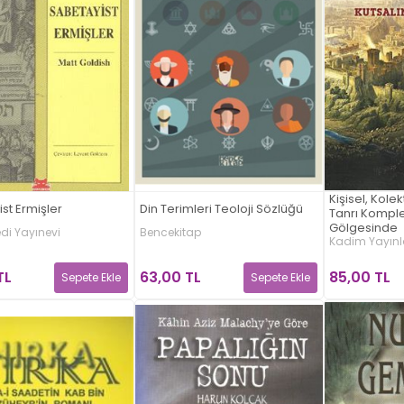
Kişisel, Kolek
st Ermişler
Din Terimleri Teoloji Sözlüğü
Tanrı Komplek
Gölgesinde
edi Yayınevi
Bencekitap
Kadim Yayınlar
TL
63,00 TL
85,00 TL
Sepete Ekle
Sepete Ekle