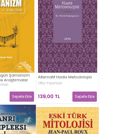
Bugün Şamanizm
Alternatif Hadis Metodolojisi
ve Araştırmalar
Otto Yayınları
nları
139,00 TL
Sepete Ekle
Sepete Ekle