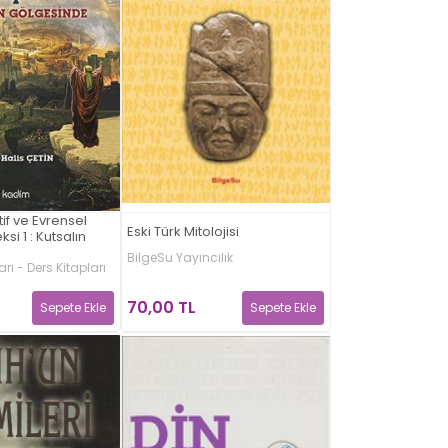
tif ve Evrensel
Eski Türk Mitolojisi
si 1 : Kutsalın
BilgeSu Yayıncılık
ı - Ders Kitapları
70,00 TL
Sepete Ekle
Sepete Ekle