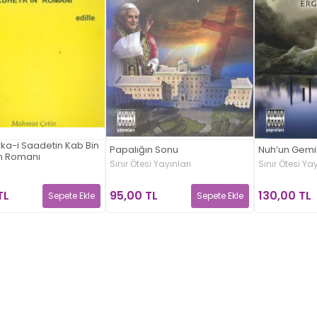
ırka-i Saadetin Kab Bin
Papalığın Sonu
Nuh’un Gemil
in Romanı
Sınır Ötesi Yayınları
Sınır Ötesi Yay
95,00 TL
130,00 TL
TL
Sepete Ekle
Sepete Ekle