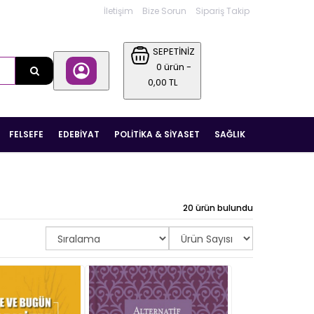
İletişim
Bize Sorun
Sipariş Takip
SEPETİNİZ
0 ürün -
0,00 TL
FELSEFE
EDEBIYAT
POLITIKA & SIYASET
SAĞLIK
20 ürün bulundu