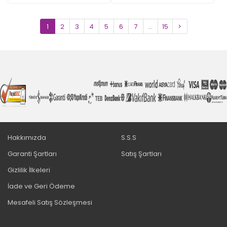
1
2
3
4
5
6
7
...
15
>
Hakkımızda
S.S.S
Garanti Şartları
Satış Şartları
Gizlilik İlkeleri
İade ve Geri Ödeme
Mesafeli Satış Sözleşmesi