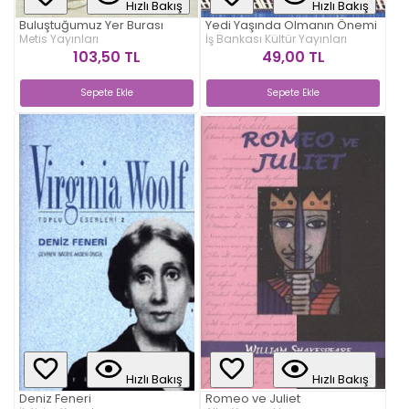
Hızlı Bakış
Hızlı Bakış
Buluştuğumuz Yer Burası
Yedi Yaşında Olmanın Önemi
Metis Yayınları
İş Bankası Kültür Yayınları
103,50 TL
49,00 TL
Sepete Ekle
Sepete Ekle
Hızlı Bakış
Hızlı Bakış
Deniz Feneri
Romeo ve Juliet