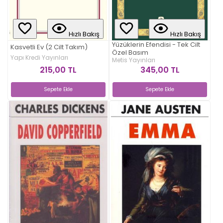
Hızlı Bakış
Hızlı Bakış
Yüzüklerin Efendisi - Tek Cilt
Kasvetli Ev (2 Cilt Takım)
Özel Basım
Yapı Kredi Yayınları
Metis Yayınları
215,00 TL
345,00 TL
Sepete Ekle
Sepete Ekle