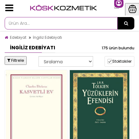
Edebiyat
İngiliz Edebiyatı
İNGILIZ EDEBIYATI
175 ürün bulundu
Filtrele
Stoktakiler