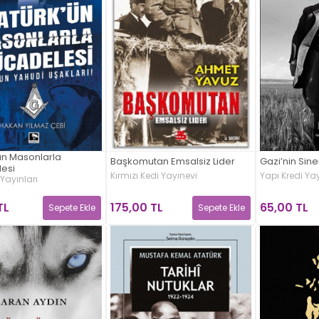
ün Masonlarla
Başkomutan Emsalsiz Lider
Gazi’nin Sin
esi
Kırmızı Kedi Yayınevi
Yapı Kredi Yay
 Yayınları
175,00 TL
65,00 TL
TL
Sepete Ekle
Sepete Ekle