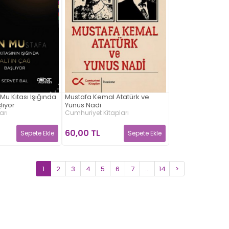
Mu Kıtası Işığında
Mustafa Kemal Atatürk ve
lıyor
Yunus Nadi
arı
Cumhuriyet Kitapları
60,00 TL
Sepete Ekle
Sepete Ekle
1
2
3
4
5
6
7
...
14
>