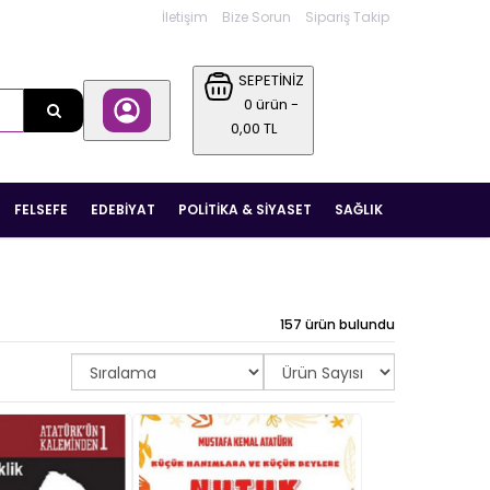
İletişim
Bize Sorun
Sipariş Takip
SEPETİNİZ
0 ürün -
0,00 TL
FELSEFE
EDEBIYAT
POLITIKA & SIYASET
SAĞLIK
157 ürün bulundu