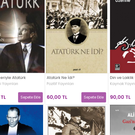
leriyle Atatürk
Atatürk Ne İdi?
Din ve Laikli
i Yayınları
Pozitif Yayınları
Kaynak Yayınl
 TL
60,00 TL
90,00 TL
Sepete Ekle
Sepete Ekle