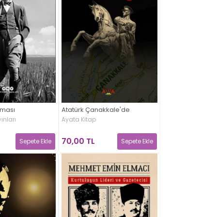
eması
Atatürk Çanakkale'de
ınları
Ayata Kitap
70,00 TL
Sepete Ekle
Sepete Ekle