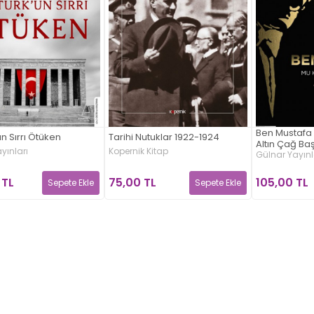
Ben Mustafa 
ün Sırrı Ötüken
Tarihi Nutuklar 1922-1924
Altın Çağ Baş
yınları
Kopernik Kitap
Gülnar Yayınl
 TL
75,00 TL
105,00 TL
Sepete Ekle
Sepete Ekle