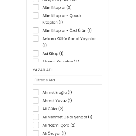
222 (2)
Altın Kitaplar (3)
228 (1)
Altın Kitaplar - Çocuk
229 (2)
Kitapları (1)
232 (1)
Altın Kitaplar - Özel Ürün (1)
238 (1)
Ankara Kültür Sanat Yayınları
(1)
24 (4)
Asi Kitap (1)
244 (2)
Atayurt Yayınları (4)
246 (1)
YAZAR ADI
Ayata Kitap (4)
247 (1)
Aykırı Yayınları (1)
248 (2)
Ayrıntı Yayınları (1)
250 (1)
Ahmet Eroğlu (1)
Berikan Yayınları (4)
253 (1)
Ahmet Yavuz (1)
Beyaz Balina Yayınları (1)
256 (3)
Ali Güler (2)
Bilgi Yayınevi (4)
260 (1)
Ali Mehmet Celal Şengör (1)
Can Yayınları (16)
262 (1)
Ali Nazmi Çora (2)
Cem Yayınevi (1)
264 (1)
Ali Özuyar (1)
Cumhuriyet Kitapları (2)