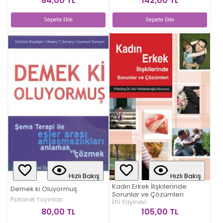
84,00 TL
142,00 TL
Sepete Ekle
Sepete Ekle
Hızlı Bakış
Hızlı Bakış
Kadın Erkek İlişkilerinde
Demek ki Oluyormuş
Sorunlar ve Çözümleri
Psikonet Yayınları
Efil Yayınevi
80,00 TL
105,00 TL