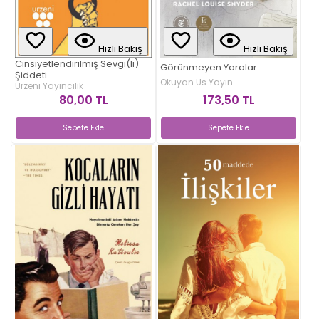
Hızlı Bakış
Hızlı Bakış
Cinsiyetlendirilmiş Sevgi(li)
Görünmeyen Yaralar
Şiddeti
Okuyan Us Yayın
Urzeni Yayıncılık
173,50 TL
80,00 TL
Sepete Ekle
Sepete Ekle