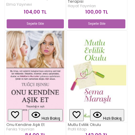
Terapisi
Elma Yayınevi
Hayat Yayınları
104,00 TL
100,00 TL
Sepete Ekle
Sepete Ekle
Hızlı Bakış
Hızlı Bakış
Onu Kendine Aşık Et
Mutlu Evlilik Okulu
Feniks Yayınları
Profil Kitap