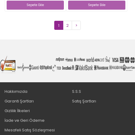
Sepete Ekle
Sepete Ekle
1
2
>
Hakkımızda
S.S.S
Garanti Şartları
Satış Şartları
Gizlilik İlkeleri
İade ve Geri Ödeme
Mesafeli Satış Sözleşmesi