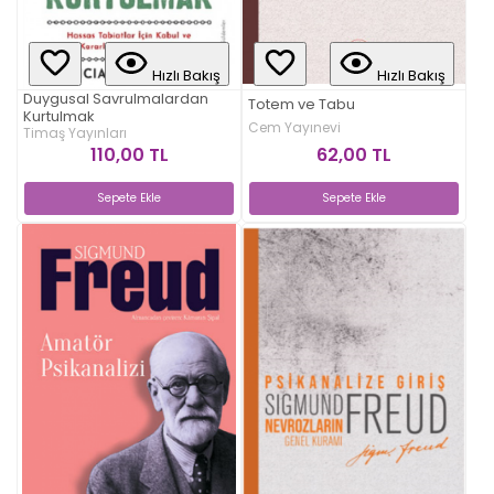
Hızlı Bakış
Hızlı Bakış
Duygusal Savrulmalardan
Totem ve Tabu
Kurtulmak
Cem Yayınevi
Timaş Yayınları
62,00 TL
110,00 TL
Sepete Ekle
Sepete Ekle