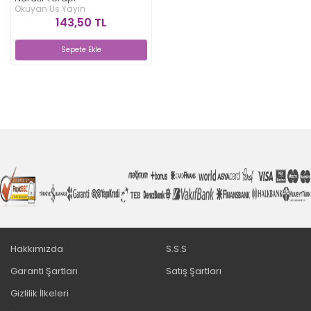
Okuyan Us Yayın
143,50 TL
Sepete Ekle
Hakkımızda
S.S.S
Garanti Şartları
Satış Şartları
Gizlilik İlkeleri