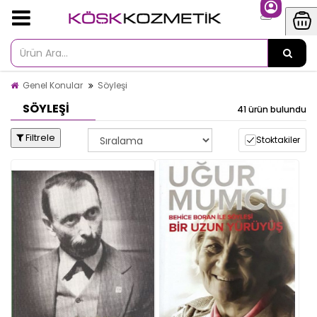
Genel Konular
Söyleşi
SÖYLEŞI
41 ürün bulundu
Filtrele
Stoktakiler