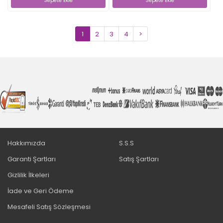
Sepete Ekle
Sepete Ekle
1
2
3
4
>
Hakkımızda
S.S.S
Garanti Şartları
Satış Şartları
Gizlilik İlkeleri
İade ve Geri Ödeme
Mesafeli Satış Sözleşmesi