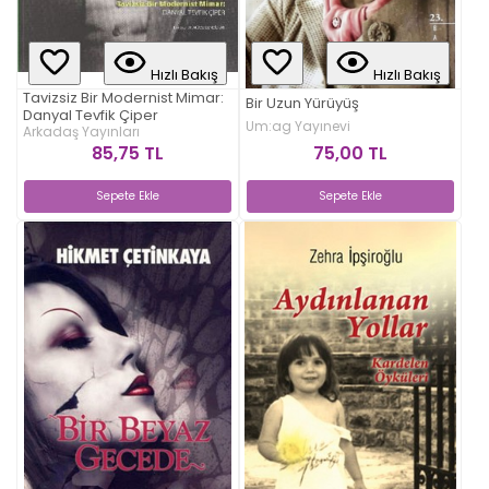
Hızlı Bakış
Hızlı Bakış
Tavizsiz Bir Modernist Mimar:
Bir Uzun Yürüyüş
Danyal Tevfik Çiper
Um:ag Yayınevi
Arkadaş Yayınları
75,00 TL
85,75 TL
Sepete Ekle
Sepete Ekle