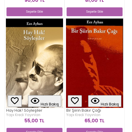
90,00 TL
81,00 TL
Sepete Ekle
Sepete Ekle
Hızlı Bakış
Hızlı Bakış
Hay Hak! Söyleşiler
Bir Şiirin Bakır Çağı
Yapı Kredi Yayınları
Yapı Kredi Yayınları
55,00 TL
65,00 TL