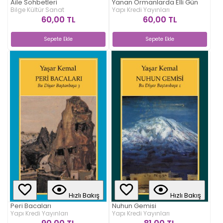
Aile Sohbetleri
Yanan Ormanlarda Elli Gün
Bilge Kültür Sanat
Yapı Kredi Yayınları
60,00 TL
60,00 TL
Sepete Ekle
Sepete Ekle
Hızlı Bakış
Hızlı Bakış
Peri Bacaları
Nuhun Gemisi
Yapı Kredi Yayınları
Yapı Kredi Yayınları