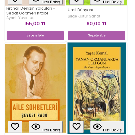
Hızlı Bakış
Hızlı Bakış
Fırtınalı Denizin Yolcuları -
Ümit Dünyası
Sedat Göçmen Kitabı
Bilge Kültür Sanat
Ayrıntı Yayınları
60,00 TL
155,00 TL
Sepete Ekle
Sepete Ekle
Hızlı Bakış
Hızlı Bakış