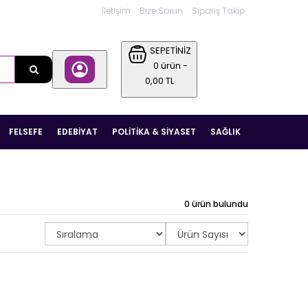
İletişim
Bize Sorun
Sipariş Takip
SEPETİNİZ
0 ürün -
0,00 TL
FELSEFE
EDEBIYAT
POLITIKA & SIYASET
SAĞLIK
0 ürün bulundu