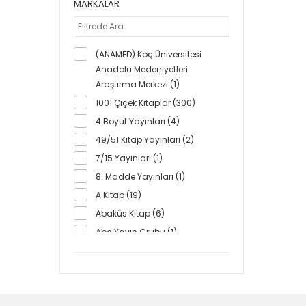
MARKALAR
(ANAMED) Koç Üniversitesi
Anadolu Medeniyetleri
Araştırma Merkezi (1)
1001 Çiçek Kitaplar (300)
4 Boyut Yayınları (4)
49/51 Kitap Yayınları (2)
7/15 Yayınları (1)
8. Madde Yayınları (1)
A Kitap (19)
Abaküs Kitap (6)
Abc Yayın Grubu (1)
Abis Yayıncılık (73)
Abm Yayınevi (49)
AC Kitabevi (2)
Academyplus Yayınevi (1)